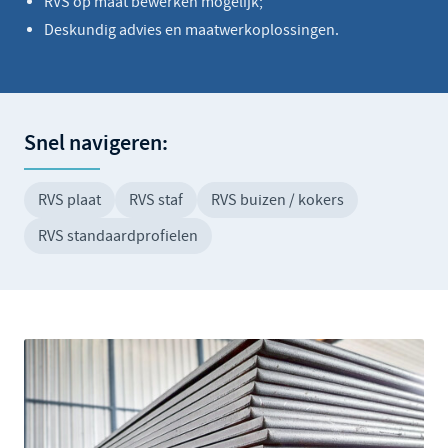
RVS op maat bewerken mogelijk;
Deskundig advies en maatwerkoplossingen.
Snel navigeren:
RVS plaat
RVS staf
RVS buizen / kokers
RVS standaardprofielen