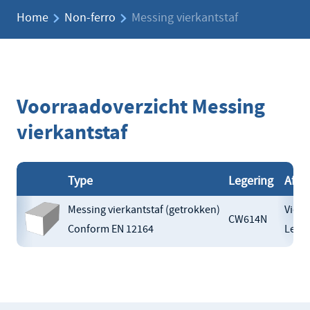
Home
Non-ferro
Messing vierkantstaf
Voorraadoverzicht Messing
vierkantstaf
Type
Legering
Afme
Messing vierkantstaf (getrokken)
Vierk
CW614N
Conform EN 12164
Leng