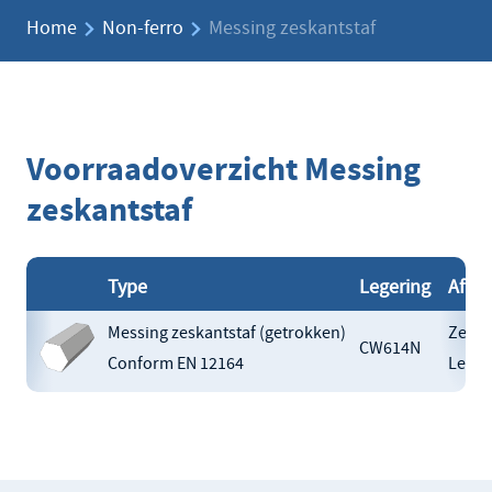
Home
Non-ferro
Messing zeskantstaf
Voorraadoverzicht Messing
zeskantstaf
Type
Legering
Afme
Messing zeskantstaf (getrokken)
Zeska
CW614N
Conform EN 12164
Lengt