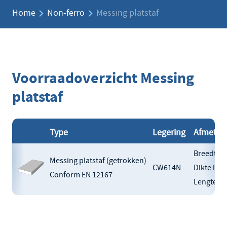
Home
Non-ferro
Messing platstaf
Voorraadoverzicht Messing
platstaf
Type
Legering
Afmetin
Breedte i
Messing platstaf (getrokken)
CW614N
Dikte in 
Conform EN 12167
Lengte i