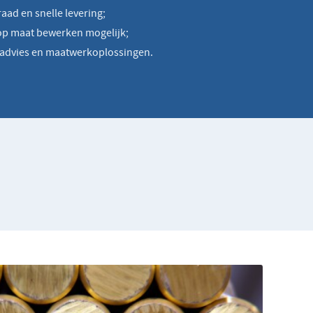
aad en snelle levering;
op maat bewerken mogelijk;
advies en maatwerkoplossingen.