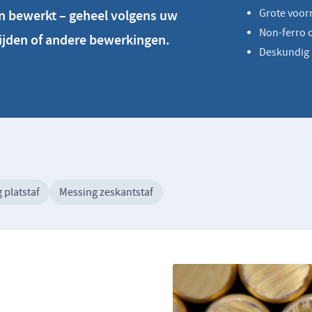
en bewerkt – geheel volgens uw
Grote voorr
Non-ferro 
nijden of andere bewerkingen.
Deskundig 
 platstaf
Messing zeskantstaf