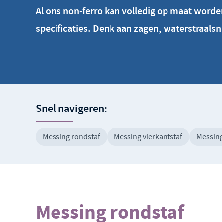
Al ons non-ferro kan volledig op maat word
specificaties. Denk aan zagen, waterstraals
Snel navigeren:
Messing rondstaf
Messing vierkantstaf
Messing
Messing rondstaf