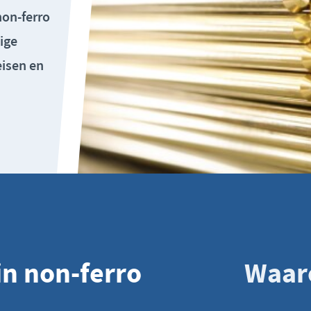
non-ferro
ige
eisen en
n non-ferro
Waar