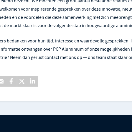
tekend bezocht. We mochten een groot aantal bestaande relaties e
welkomen voor inspirerende gesprekken over deze innovatie, nie
heden en de voordelen die deze samenwerking met zich meebrengt.
dat de markt klaar is voor de volgende stap in hoogwaardige alumi
kers bedanken voor hun tijd, interesse en waardevolle gesprekken. 
r informatie ontvangen over PCP Aluminium of onze mogelijkheden
rie? Neem dan gerust contact met ons op — ons team staat klaar om