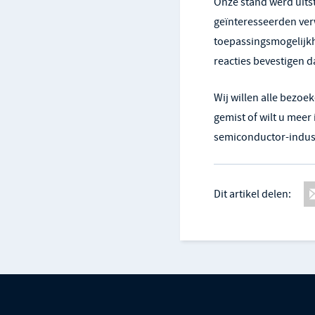
Onze stand werd uits
geïnteresseerden ver
toepassingsmogelijk
reacties bevestigen 
Wij willen alle bezoe
gemist of wilt u mee
semiconductor-indust
Dit artikel delen: